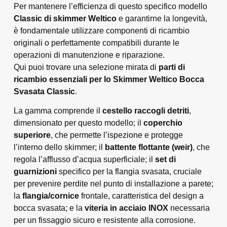
Per mantenere l’efficienza di questo specifico modello
Classic di skimmer Welti
c
o
e garantirne la longevità,
è fondamentale utilizzare componenti di ricambio
originali o perfettamente compatibili durante le
operazioni di manutenzione e riparazione.
Qui puoi trovare una selezione mirata di
parti di
ricambio essenziali per lo Skimmer Welti
c
o Bocca
Svasata Classic
.
La gamma comprende il
cestello raccogli detriti
,
dimensionato per questo modello; il
coperchio
superiore
, che permette l’ispezione e protegge
l’interno dello skimmer; il
battente flottante (weir)
, che
regola l’afflusso d’acqua superficiale; il
set di
guarnizioni
specifico per la flangia svasata, cruciale
per prevenire perdite nel punto di installazione a parete;
la
flangia/cornice
frontale, caratteristica del design a
bocca svasata; e la
viteria in acciaio INOX
necessaria
per un fissaggio sicuro e resistente alla corrosione.