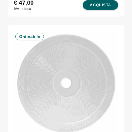
€
47,00
ACQUISTA
IVA inclusa
Ordinabile