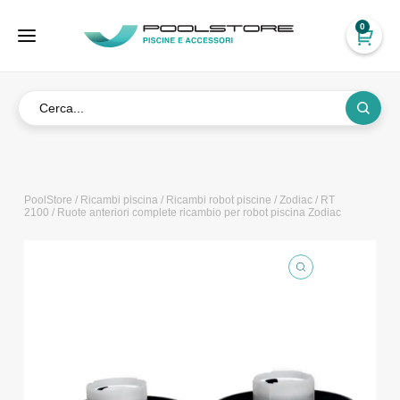
0
PoolStore
/
Ricambi piscina
/
Ricambi robot piscine
/
Zodiac
/
RT
2100
/ Ruote anteriori complete ricambio per robot piscina Zodiac