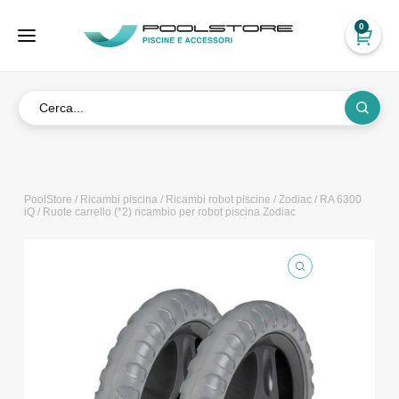
0
PoolStore
/
Ricambi piscina
/
Ricambi robot piscine
/
Zodiac
/
RA 6300
iQ
/ Ruote carrello (*2) ricambio per robot piscina Zodiac