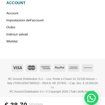
ACCOUNT
Account
Impostazioni dell’account
Ordini
Indirizzi salvati
Wishlist
RC Around Distribution S.r.l. – Loc. Ponte a Chiani 13, 52100 Arezzo –
Italy | P.IVA 02047380510 – REA N. AR 157841 – Cap. Soc. € 10.000,00
i.v.
RC Around Distribution S.r.l. © Copyright 2026 | Tutti i diritti riservati.
€
38,70
IVA inclusa