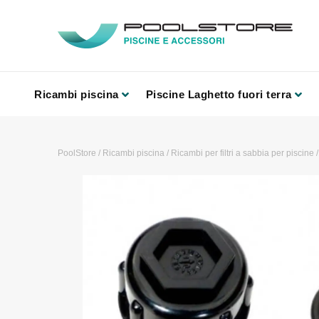
Ricambi piscina
Piscine Laghetto fuori terra
PoolStore
/
Ricambi piscina
/
Ricambi per filtri a sabbia per piscine