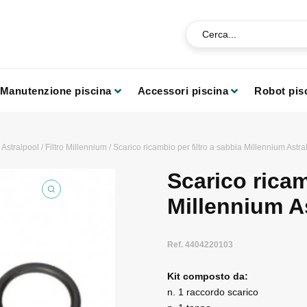
Manutenzione piscina
Accessori piscina
Robot pis
/
Astralpool
/
Filtro Millennium
/ Scarico ricambio per filtro a sabbia Millennium Astra
Scarico ricam
Millennium A
Ref. 4404220103
Kit composto da:
n. 1 raccordo scarico