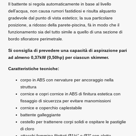
Il battente si regola automaticamente in base al livello
dell’acqua, non causa rumori fastidiosi e risulta alquanto
gradevole dal punto di vista estetico; la sua particolare
posizione, a ridosso della parete-piscina, fà in modo che il
funzionamento sia del tutto simile a quello di una sezione di
bordo sfioratore perimetrale
.
Si consiglia di prevedere una capacità di aspirazione pari
ad almeno 0,37kW (0,50hp) per ciascun skimmer.
Caratteristiche tecniche:
corpo in ABS con nervature per ancoraggio nella
struttura
cornice e copri cornice in ABS di finitura estetica con
fissaggio di sicuerzza per evitare manomissioni
cornice e coperchio caplestabile
battente galleggiante
cestello per trattenere corpi solidi e ospitare le pastiglie
di cloro
attacchi femmina filettati
Ø
1
½
” e
Ø
2″ con aletta