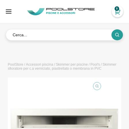
0
PoolStore
/
Accessori piscina
/
Skimmer per piscine
/
Pool's
/ Skimmer
sfioratore per c.a verniciato, piastrellato o membrana in PVC