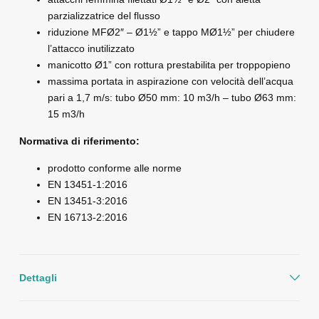
parzializzatrice del flusso
riduzione MF
Ø
2″ –
Ø
1
½
” e tappo M
Ø
1
½
” per chiudere
l’attacco inutilizzato
manicotto
Ø
1
” con rottura prestabilita per troppopieno
massima portata in aspirazione con velocità dell’acqua
pari a 1,7 m/s: tubo
Ø
50 mm: 10 m3/h – tubo
Ø
63 mm:
15 m
3/h
Normativa di riferimento:
prodotto conforme alle norme
EN 13451-1:2016
EN 13451-3:2016
EN 16713-2:2016
Dettagli