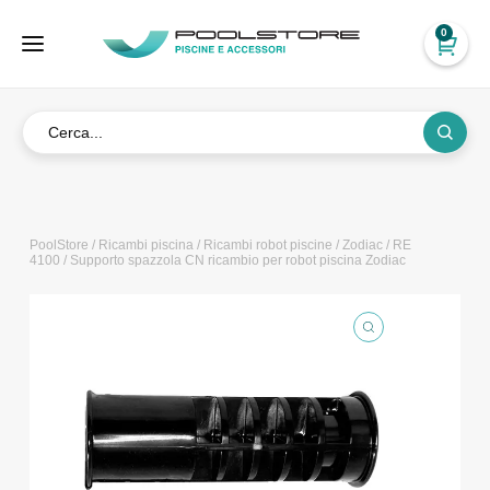
0
PoolStore
/
Ricambi piscina
/
Ricambi robot piscine
/
Zodiac
/
RE
4100
/ Supporto spazzola CN ricambio per robot piscina Zodiac