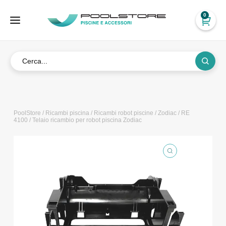
0
PoolStore
/
Ricambi piscina
/
Ricambi robot piscine
/
Zodiac
/
RE
4100
/ Telaio ricambio per robot piscina Zodiac