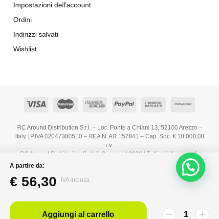
Impostazioni dell’account
Ordini
Indirizzi salvati
Wishlist
RC Around Distribution S.r.l. – Loc. Ponte a Chiani 13, 52100 Arezzo –
Italy | P.IVA 02047380510 – REA N. AR 157841 – Cap. Soc. € 10.000,00
i.v.
RC Around Distribution S.r.l. © Copyright 2026 | Tutti i diritti riservati.
A partire da:
€
56,30
IVA inclusa
Aggiungi al carrello