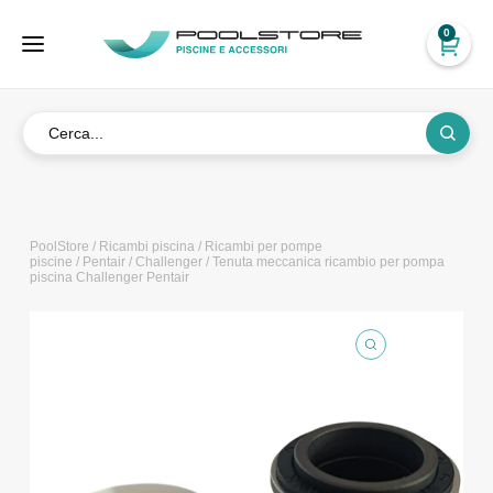
0
PoolStore
/
Ricambi piscina
/
Ricambi per pompe
piscine
/
Pentair
/
Challenger
/ Tenuta meccanica ricambio per pompa
piscina Challenger Pentair