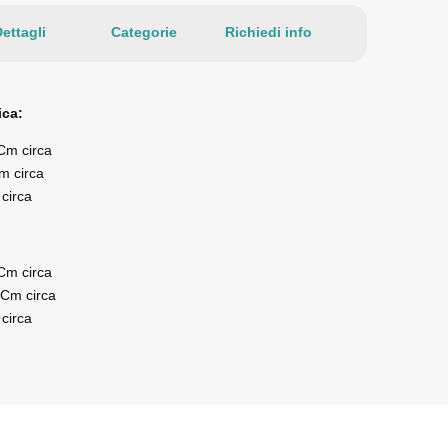
ettagli
Categorie
Richiedi info
ica:
 Cm circa
m circa
 circa
 Cm circa
 Cm circa
 circa