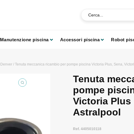
Manutenzione piscina
Accessori piscina
Robot pis
/
Denver
/ Tenuta meccanica ricambio per pompe piscina Victoria Plus, Sena, Victori
Tenuta mecca
pompe piscin
Victoria Plus
Astralpool
Ref. 4405010118