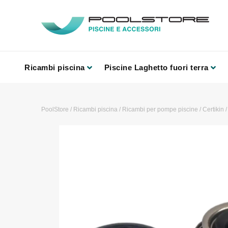
Ricambi piscina
Piscine Laghetto fuori terra
PoolStore
/
Ricambi piscina
/
Ricambi per pompe piscine
/
Certikin