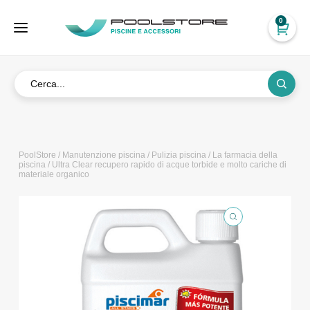
0
PoolStore
/
Manutenzione piscina
/
Pulizia piscina
/
La farmacia della
piscina
/ Ultra Clear recupero rapido di acque torbide e molto cariche di
materiale organico