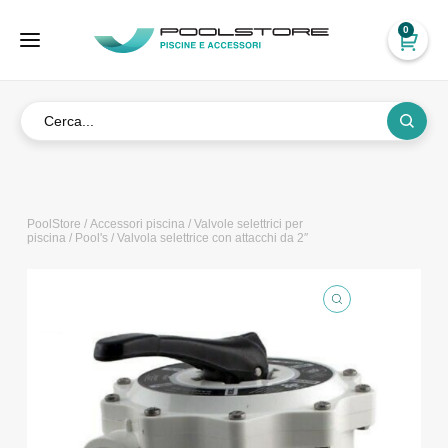
0
PoolStore
/
Accessori piscina
/
Valvole selettrici per
piscina
/
Pool's
/ Valvola selettrice con attacchi da 2″