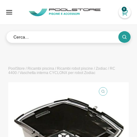
0
PoolStore
/
Ricambi piscina
/
Ricambi robot piscine
/
Zodiac
/
RC
4400
/ Vaschetta interna CYCLONX per robot Zodiac