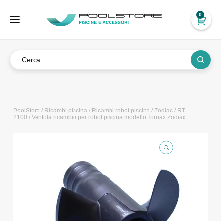
0
PoolStore
/
Ricambi piscina
/
Ricambi robot piscine
/
Zodiac
/
RT
2100
/ Ventola ricambio per robot piscina modello Tornax Zodiac