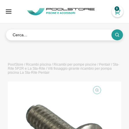
0
PoolStore
/
Ricambi piscina
/
Ricambi per pompe piscine
/
Pentair
/
Sta-
Rite 5P2R e La Sta-Rite
/ Viti fissaggio girante ricambio per pompa
piscina La Sta-Rite Pentair