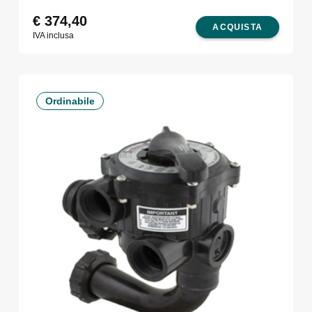
€
374,40
ACQUISTA
IVA inclusa
Ordinabile