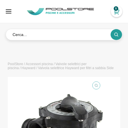
0
PoolStore
/
Accessori piscina
/
Valvole selettrici per
piscina
/
Hayward
/ Valvola selettrice Hayward per filtri a sabbia Side