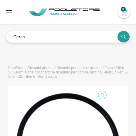
0
PoolStore
/
Ricambi piscina
/
Ricambi per pompe piscine
/
Espa
/
Silen
S
/ Guarnizione bocchettone ricambio per pompe piscina Silen2, Silen S,
Silen S2, Tifon e Tifon 1 Espa