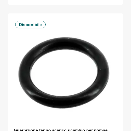
Disponibile
Guarnizione tappo scarico ricambio per pompe