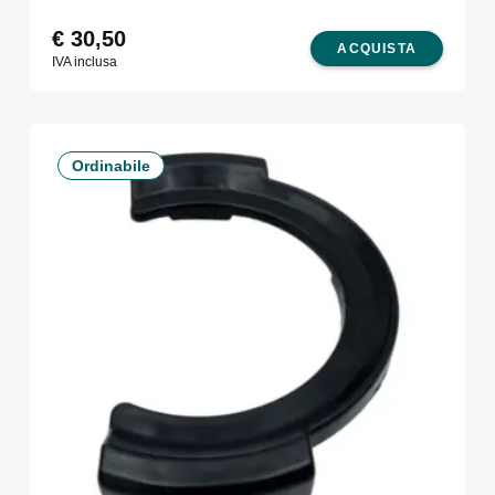
€
30,50
ACQUISTA
IVA inclusa
Ordinabile