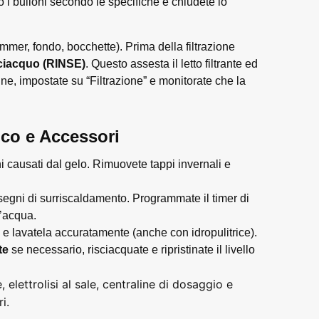
 o i bulloni secondo le specifiche e chiudete lo
immer, fondo, bocchette). Prima della filtrazione
sciacquo (RINSE)
. Questo assesta il letto filtrante ed
ine, impostate su “Filtrazione” e monitorate che la
ico e Accessori
i causati dal gelo. Rimuovete tappi invernali e
 segni di surriscaldamento. Programmate il timer di
l’acqua.
 e lavatela accuratamente (anche con idropulitrice).
nte
se necessario, risciacquate e ripristinate il livello
elettrolisi al sale, centraline di dosaggio e
i.