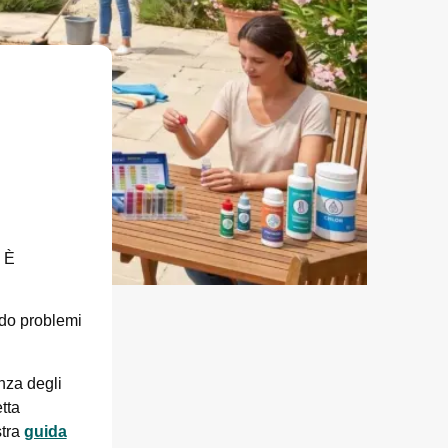
. È
ndo problemi
enza degli
tta
stra
guida