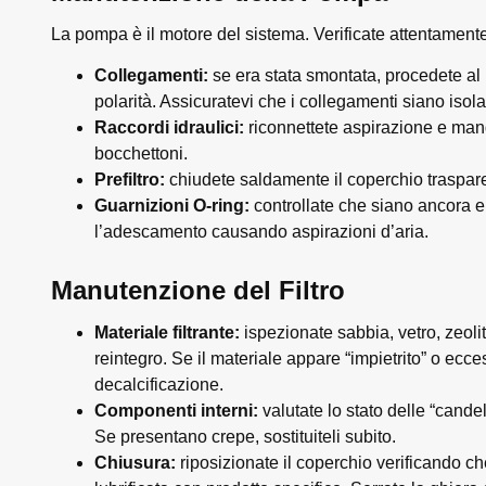
La pompa è il motore del sistema. Verificate attentament
Collegamenti:
se era stata smontata, procedete al 
polarità. Assicuratevi che i collegamenti siano isolat
Raccordi idraulici:
riconnettete aspirazione e manda
bocchettoni.
Prefiltro:
chiudete saldamente il coperchio trasparen
Guarnizioni O-ring:
controllate che siano ancora 
l’adescamento causando aspirazioni d’aria.
Manutenzione del Filtro
Materiale filtrante:
ispezionate sabbia, vetro, zeolite
reintegro. Se il materiale appare “impietrito” o ec
decalcificazione.
Componenti interni:
valutate lo stato delle “candele
Se presentano crepe, sostituiteli subito.
Chiusura:
riposizionate il coperchio verificando che