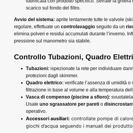
lubrificata con prodotto specifico. Serrate la ghiera
scarico sul fondo del filtro.
Avvio del sistema:
aprite lentamente tutte le valvole (sk
regolare, effettuate un
controlavaggio
seguito da un
ri
elimina polveri e residui accumulati durante l’inverno. Inf
pressione sul manometro sia stabile.
Controllo Tubazioni, Quadro Elettr
Tubazioni:
ispezionate la rete per individuare dann
protezioni dagli skimmer.
Quadro elettrico:
verificate l’assenza di umidità o
filtrazione in base al volume e alla temperatura del
Vasca di compenso (piscine a sfioro):
svuotatela
Usate
uno sgrassatore per pareti
o
disincrosta
operativo.
Accessori ausiliari:
controllate pompe di calore, 
giochi d’acqua seguendo i manuali dei produttor