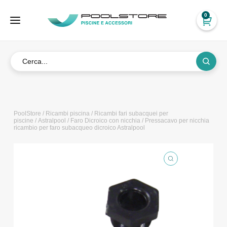
0
PoolStore
/
Ricambi piscina
/
Ricambi fari subacquei per
piscine
/
Astralpool
/
Faro Dicroico con nicchia
/ Pressacavo per nicchia
ricambio per faro subacqueo dicroico Astralpool