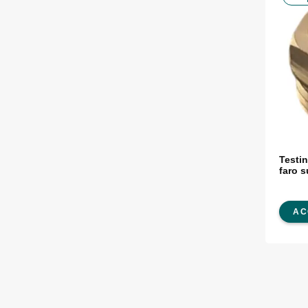
Testi
faro 
AC