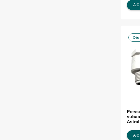
AC
Dis
Press
subac
Astra
AC