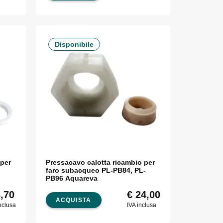
Disponibile
 per
Pressacavo calotta ricambio per
faro subacqueo PL-PB84, PL-
PB96 Aquareva
,70
€
24,00
ACQUISTA
nclusa
IVA inclusa