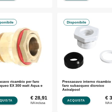
ponibile
Disponibile
acavo ricambio per faro
Pressacavo interno ricambio
queo EX 300 watt Aqua e
faro subacqueo dicroico
s
Astralpool
€
28,91
€
3
QUISTA
ACQUISTA
IVA inclusa
IVA i