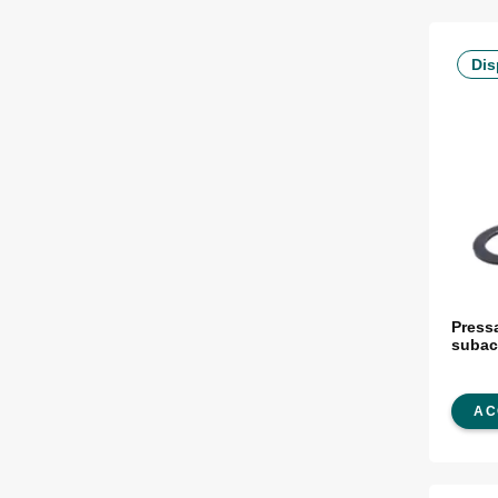
Dis
Press
subac
AC