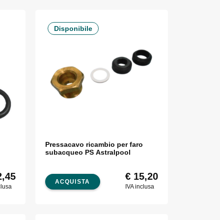
Disponibile
Pressacavo ricambio per faro
subacqueo PS Astralpool
,45
€
15,20
ACQUISTA
clusa
IVA inclusa