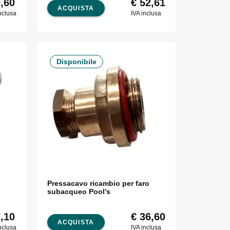
,60
€
52,61
ACQUISTA
nclusa
IVA inclusa
Disponibile
Pressacavo ricambio per faro
subacqueo Pool’s
,10
€
36,60
ACQUISTA
nclusa
IVA inclusa