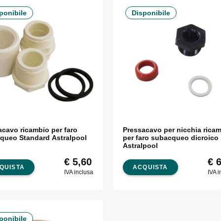
ponibile
Disponibile
acavo ricambio per faro
Pressacavo per nicchia rica
queo Standard Astralpool
per faro subacqueo dicroico
Astralpool
€
5,60
€
6
QUISTA
ACQUISTA
IVA inclusa
IVA i
ponibile