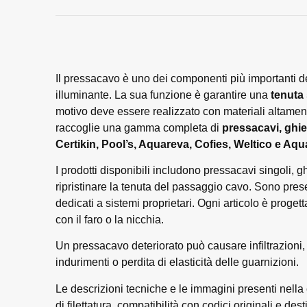
Il pressacavo è uno dei componenti più importanti del
illuminante. La sua funzione è garantire una
tenuta
motivo deve essere realizzato con materiali altame
raccoglie una gamma completa di
pressacavi, ghie
Certikin, Pool’s, Aquareva, Cofies, Weltico e Aqu
I prodotti disponibili includono pressacavi singoli, g
ripristinare la tenuta del passaggio cavo. Sono prese
dedicati a sistemi proprietari. Ogni articolo è progett
con il faro o la nicchia.
Un pressacavo deteriorato può causare infiltrazioni, c
indurimenti o perdita di elasticità delle guarnizioni.
Le descrizioni tecniche e le immagini presenti nella c
di filettatura, compatibilità con codici originali e de