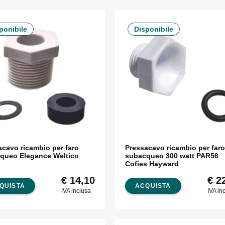
ponibile
Disponibile
acavo ricambio per faro
Pressacavo ricambio per faro
queo Elegance Weltico
subacqueo 300 watt PAR56
Cofies Hayward
€
14,10
€
22
QUISTA
ACQUISTA
IVA inclusa
IVA in