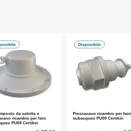
ponibile
Disponibile
omposto da calotta e
Pressacavo ricambio per faro
acavo ricambio per faro
subacqueo PU09 Certikin
queo PU09 Certikin