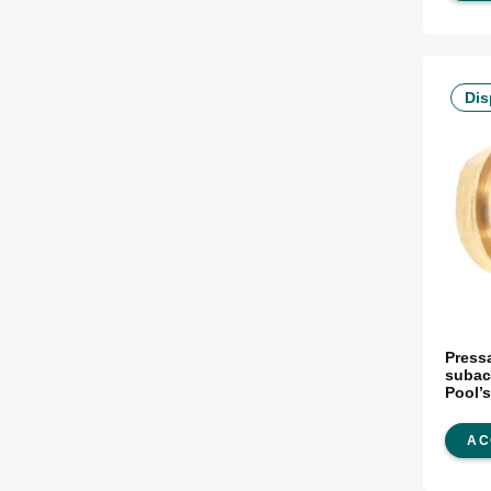
Dis
Press
subac
Pool’
AC