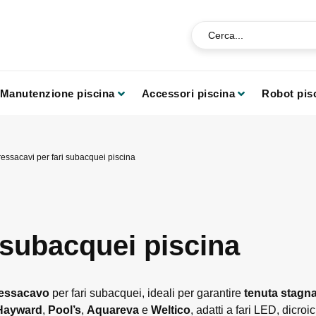
Manutenzione piscina
Accessori piscina
Robot pis
ressacavi per fari subacquei piscina
 subacquei piscina
pressacavo
per fari subacquei, ideali per garantire
tenuta stagn
Hayward
,
Pool’s
,
Aquareva
e
Weltico
, adatti a fari LED, dicroi