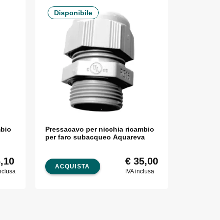
Disponibile
mbio
Pressacavo per nicchia ricambio
per faro subacqueo Aquareva
,10
€
35,00
ACQUISTA
nclusa
IVA inclusa