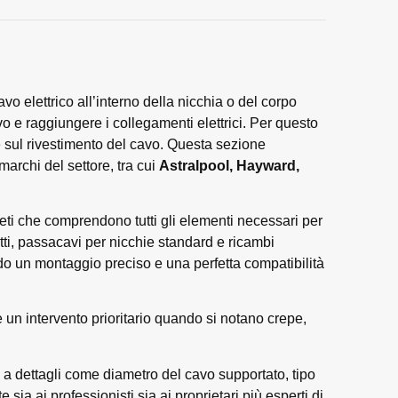
o elettrico all’interno della nicchia o del corpo
o e raggiungere i collegamenti elettrici. Per questo
 sul rivestimento del cavo. Questa sezione
 marchi del settore, tra cui
Astralpool, Hayward,
pleti che comprendono tutti gli elementi necessari per
tti, passacavi per nicchie standard e ricambi
urando un montaggio preciso e una perfetta compatibilità
ne un intervento prioritario quando si notano crepe,
ie a dettagli come diametro del cavo supportato, tipo
 sia ai professionisti sia ai proprietari più esperti di