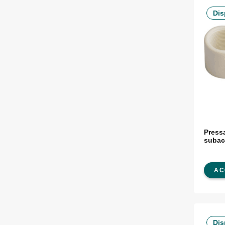
Dis
Press
subac
AC
Dis