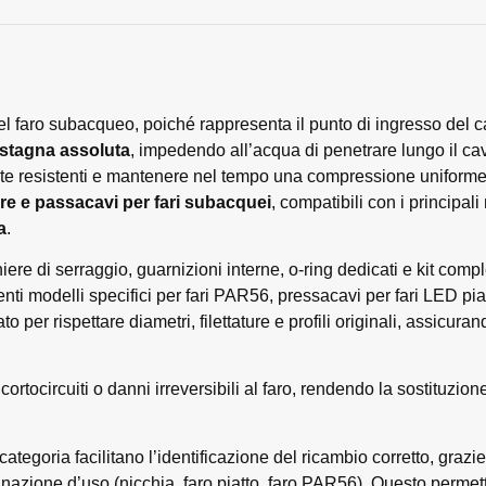
 faro subacqueo, poiché rappresenta il punto di ingresso del cav
 stagna assoluta
, impedendo all’acqua di penetrare lungo il cav
nte resistenti e mantenere nel tempo una compressione uniforme
re e passacavi per fari subacquei
, compatibili con i principali
a
.
hiere di serraggio, guarnizioni interne, o‑ring dedicati e kit com
nti modelli specifici per fari PAR56, pressacavi per fari LED pia
ato per rispettare diametri, filettature e profili originali, assic
ortocircuiti o danni irreversibili al faro, rendendo la sostituzio
ategoria facilitano l’identificazione del ricambio corretto, graz
stinazione d’uso (nicchia, faro piatto, faro PAR56). Questo permette