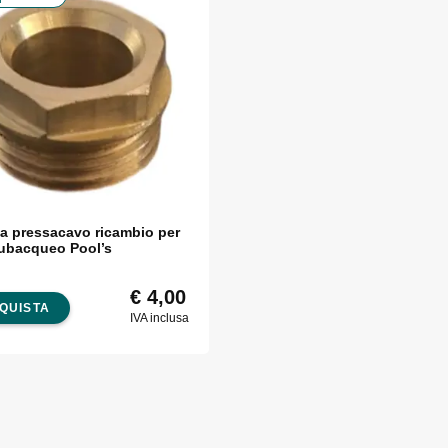
na pressacavo ricambio per
subacqueo Pool’s
€
4,00
QUISTA
IVA inclusa