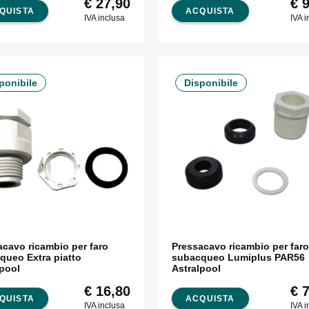
€
27,90
€
9
QUISTA
ACQUISTA
IVA inclusa
IVA i
ponibile
Disponibile
acavo ricambio per faro
Pressacavo ricambio per faro
queo Extra piatto
subacqueo Lumiplus PAR56
lpool
Astralpool
€
16,80
€
7
QUISTA
ACQUISTA
IVA inclusa
IVA i