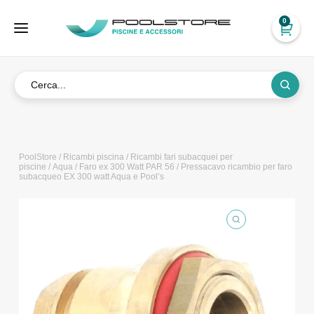
0
PoolStore
/
Ricambi piscina
/
Ricambi fari subacquei per
piscine
/
Aqua
/
Faro ex 300 Watt PAR 56
/ Pressacavo ricambio per faro
subacqueo EX 300 watt Aqua e Pool’s