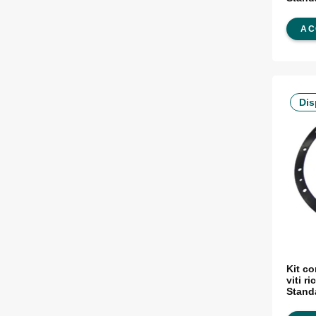
AC
Dis
Kit c
viti r
Stand