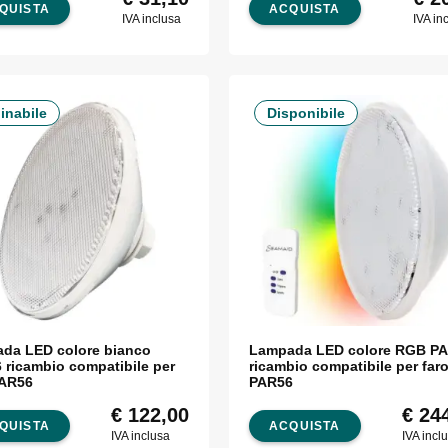
QUISTA
ACQUISTA
IVA inclusa
IVA in
inabile
Disponibile
da LED colore bianco
Lampada LED colore RGB P
 ricambio compatibile per
ricambio compatibile per far
PAR56
PAR56
€
122,00
€
244
QUISTA
ACQUISTA
IVA inclusa
IVA incl