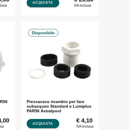
ACQUISTA
clusa
IVA inclusa
Disponibile
AR56
Pressacavo ricambio per faro
o
subacqueo Standard e Lumiplus
PAR56 Astralpool
,00
€
4,10
ACQUISTA
usa
IVA inclusa