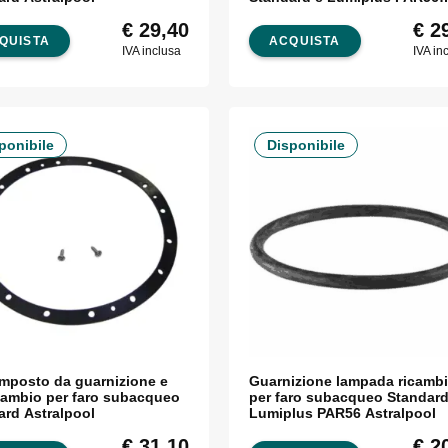
Astralpool
€
29,40
€
29
QUISTA
ACQUISTA
IVA inclusa
IVA in
ponibile
Disponibile
omposto da guarnizione e
Guarnizione lampada ricamb
icambio per faro subacqueo
per faro subacqueo Standard
ard Astralpool
Lumiplus PAR56 Astralpool
€
31,10
€
20