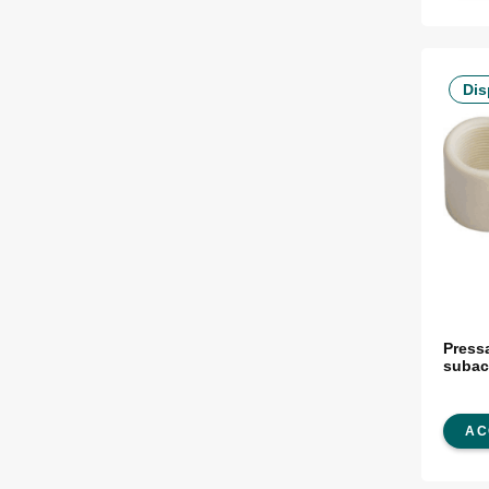
Dis
Press
subac
AC