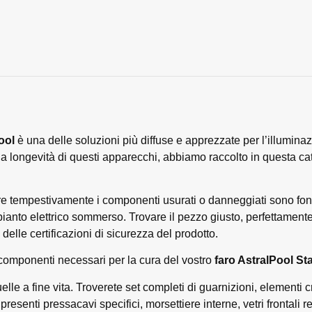
ool
è una delle soluzioni più diffuse e apprezzate per l’illuminaz
e la longevità di questi apparecchi, abbiamo raccolto in questa 
uire tempestivamente i componenti usurati o danneggiati sono fo
pianto elettrico sommerso. Trovare il pezzo giusto, perfettament
elle certificazioni di sicurezza del prodotto.
 componenti necessari per la cura del vostro
faro AstralPool St
le a fine vita. Troverete set completi di guarnizioni, elementi cr
senti pressacavi specifici, morsettiere interne, vetri frontali resis