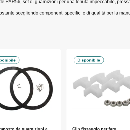
de PAR56, set di guarnizioni per una tenuta impeccabile, pressaca
costante scegliendo componenti specifici e di qualità per la man
ponibile
Disponibile
omposto da guarnizioni e
Clip fissaggio per faro