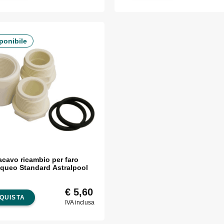
ponibile
acavo ricambio per faro
queo Standard Astralpool
€
5,60
QUISTA
IVA inclusa