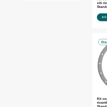
viti r
Stand
AC
Dis
Kit co
ricam
Stand