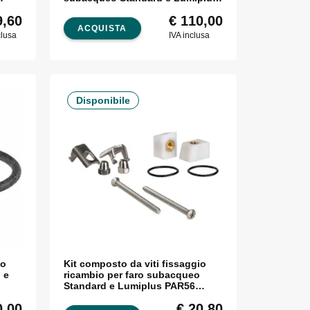
Par 56 Astralpool
,60
€
110,00
ACQUISTA
clusa
IVA inclusa
Disponibile
io
Kit composto da viti fissaggio
 e
ricambio per faro subacqueo
Standard e Lumiplus PAR56
Astralpool
,00
€
20,80