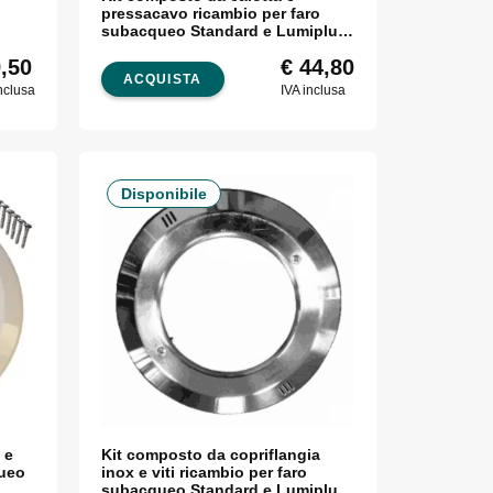
pressacavo ricambio per faro
subacqueo Standard e Lumiplus
PAR56 Astralpool
,50
€
44,80
ACQUISTA
nclusa
IVA inclusa
Disponibile
 e
Kit composto da copriflangia
queo
inox e viti ricambio per faro
subacqueo Standard e Lumiplus