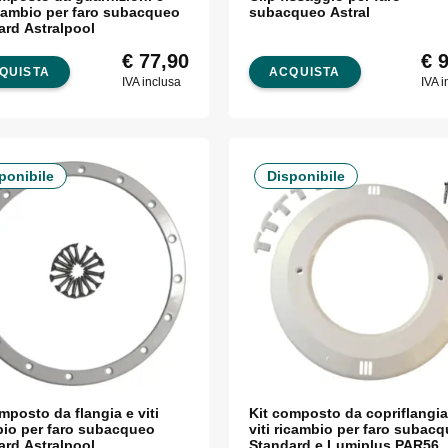
icambio per faro subacqueo
subacqueo Astral
ard Astralpool
€
77,90
€
9
QUISTA
ACQUISTA
IVA inclusa
IVA i
ponibile
Disponibile
mposto da flangia e viti
Kit composto da copriflangia
bio per faro subacqueo
viti ricambio per faro subac
ard Astralpool
Standard e Lumiplus PAR56