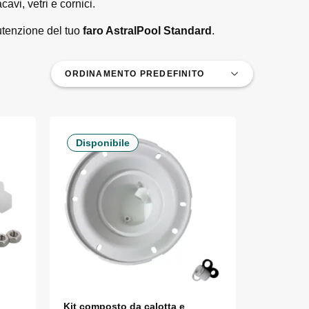
vi, vetri e cornici.
utenzione del tuo
faro AstralPool Standard
.
Disponibile
Kit composto da calotta e