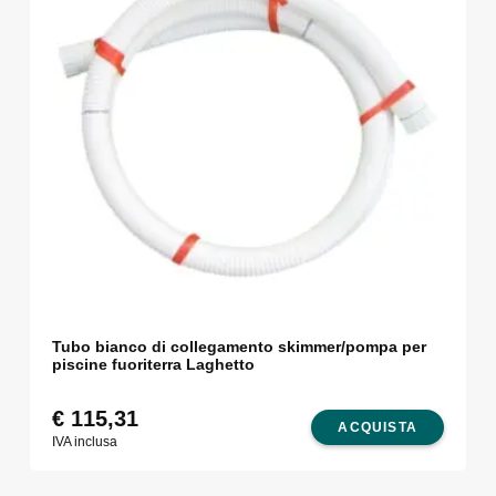
Tubo bianco di collegamento skimmer/pompa per
piscine fuoriterra Laghetto
€
115,31
ACQUISTA
IVA inclusa