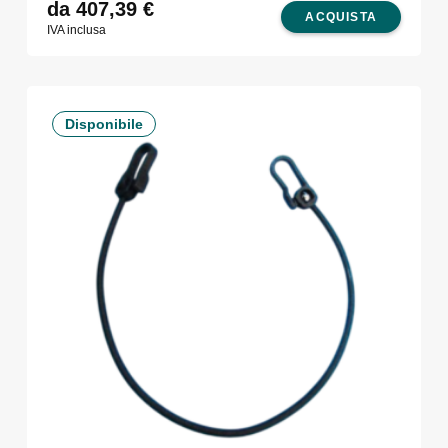
da 407,39
€
ACQUISTA
IVA inclusa
Disponibile