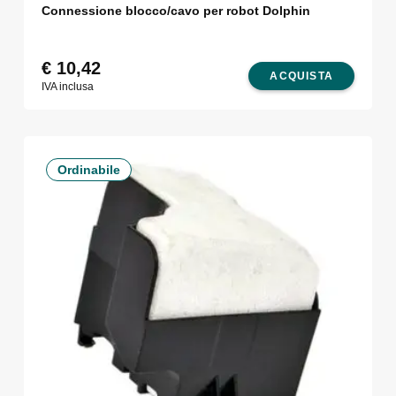
Connessione blocco/cavo per robot Dolphin
€
10,42
ACQUISTA
IVA inclusa
Ordinabile