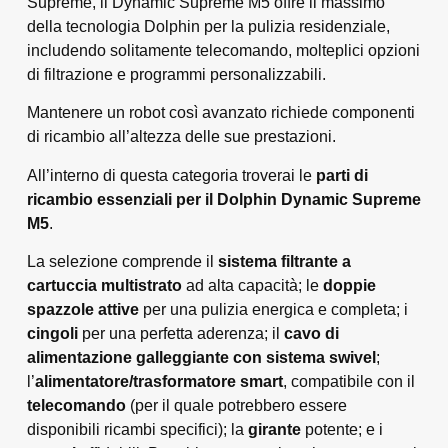
Supreme, il Dynamic Supreme M5 offre il massimo
della tecnologia Dolphin per la pulizia residenziale,
includendo solitamente telecomando, molteplici opzioni
di filtrazione e programmi personalizzabili.
Mantenere un robot così avanzato richiede componenti
di ricambio all’altezza delle sue prestazioni.
All’interno di questa categoria troverai le
parti di
ricambio essenziali per il Dolphin Dynamic Supreme
M5
.
La selezione comprende il
sistema filtrante a
cartuccia multistrato
ad alta capacità; le
doppie
spazzole attive
per una pulizia energica e completa; i
cingoli
per una perfetta aderenza; il
cavo di
alimentazione galleggiante con sistema swivel
;
l’
alimentatore/trasformatore smart
, compatibile con il
telecomando
(per il quale potrebbero essere
disponibili ricambi specifici); la
girante
potente; e i