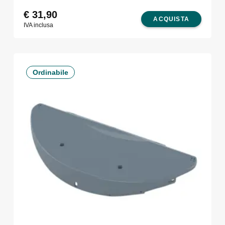
€
31,90
ACQUISTA
IVA inclusa
Ordinabile