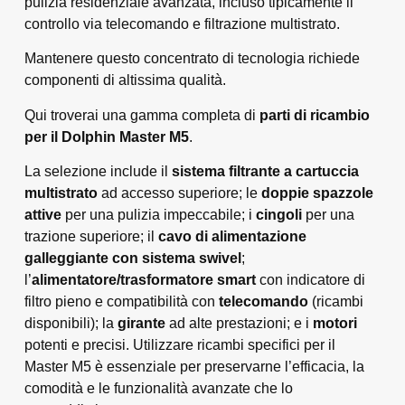
pulizia residenziale avanzata, incluso tipicamente il
controllo via telecomando e filtrazione multistrato.
Mantenere questo concentrato di tecnologia richiede
componenti di altissima qualità.
Qui troverai una gamma completa di
parti di ricambio
per il Dolphin Master M5
.
La selezione include il
sistema filtrante a cartuccia
multistrato
ad accesso superiore; le
doppie spazzole
attive
per una pulizia impeccabile; i
cingoli
per una
trazione superiore; il
cavo di alimentazione
galleggiante con sistema swivel
;
l’
alimentatore/trasformatore smart
con indicatore di
filtro pieno e compatibilità con
telecomando
(ricambi
disponibili); la
girante
ad alte prestazioni; e i
motori
potenti e precisi. Utilizzare ricambi specifici per il
Master M5 è essenziale per preservarne l’efficacia, la
comodità e le funzionalità avanzate che lo