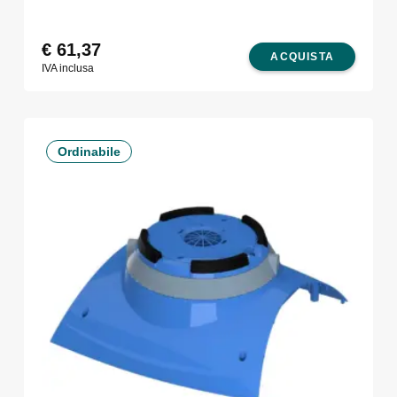
€
61,37
ACQUISTA
IVA inclusa
Ordinabile