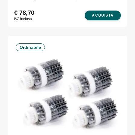
€
78,70
ACQUISTA
IVA inclusa
Ordinabile