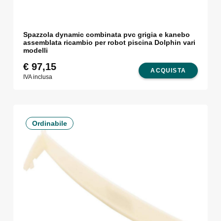
Spazzola dynamic combinata pvc grigia e kanebo
assemblata ricambio per robot piscina Dolphin vari
modelli
€
97,15
ACQUISTA
IVA inclusa
Ordinabile