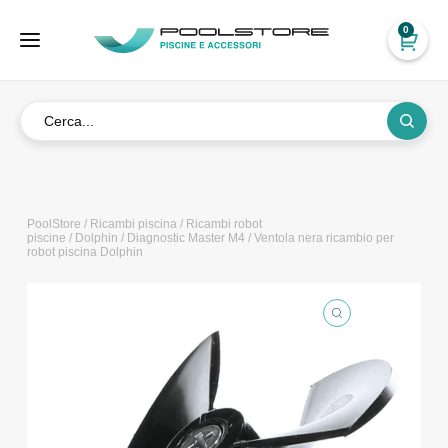
0
PoolStore
/
Ricambi piscina
/
Ricambi robot
piscine
/
Dolphin
/
Diagnostic Master M4
/ Ventola nera ricambio per
robot piscina Dolphin