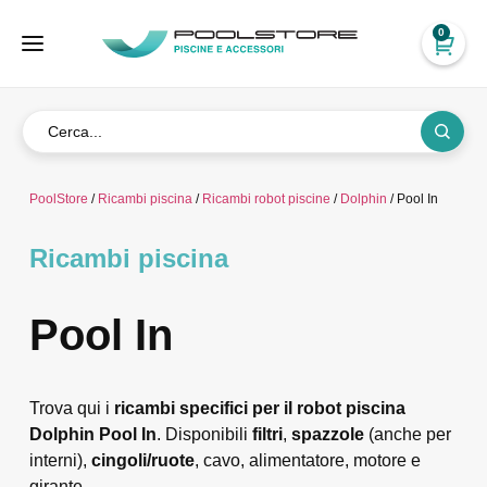
0
PoolStore
/
Ricambi piscina
/
Ricambi robot piscine
/
Dolphin
/ Pool In
Ricambi piscina
Pool In
Trova qui i
ricambi specifici per il robot piscina
Dolphin Pool In
. Disponibili
filtri
,
spazzole
(anche per
interni),
cingoli/ruote
, cavo, alimentatore, motore e
girante.