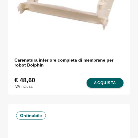
Carenatura inferiore completa di membrane per
robot Dolphin
€
48,60
ACQUISTA
IVA inclusa
Ordinabile