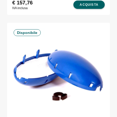
€
157,76
ACQUISTA
IVA inclusa
Disponibile