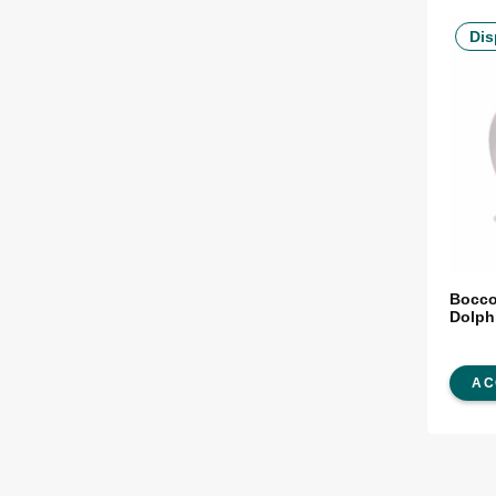
Dis
Boccol
Dolph
AC