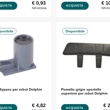
€
0,93
€
10
QUISTA
ACQUISTA
IVA inclusa
IVA in
ponibile
Disponibile
Bypass per robot Dolphin
Pomello grigio sportello
superiore per robot Dolphin
€
4,82
€
2
QUISTA
ACQUISTA