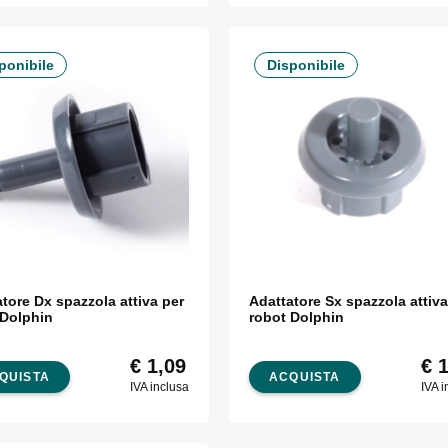
ponibile
Disponibile
tore Dx spazzola attiva per
Adattatore Sx spazzola attiva
 Dolphin
robot Dolphin
€
1,09
€
1
QUISTA
ACQUISTA
IVA inclusa
IVA i