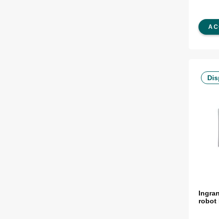
AC
Dis
Ingran
robot