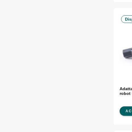
Dis
Adatta
robot
AC