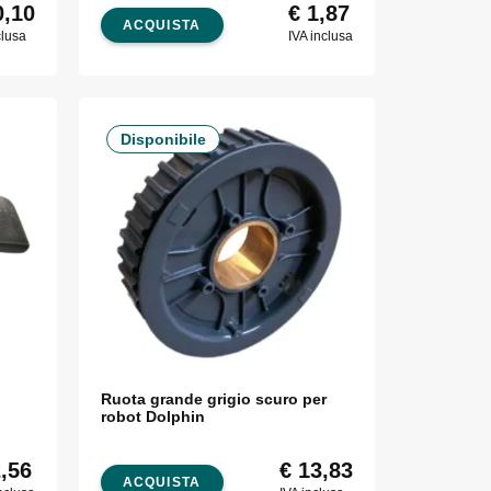
,10
€
1,87
ACQUISTA
clusa
IVA inclusa
Disponibile
Ruota grande grigio scuro per
robot Dolphin
,56
€
13,83
ACQUISTA