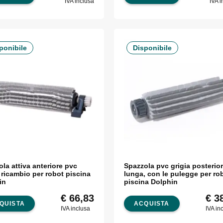
IVA inclusa
IVA i
ponibile
Disponibile
la attiva anteriore pvc
Spazzola pvc grigia posterio
 ricambio per robot piscina
lunga, con le pulegge per ro
in
piscina Dolphin
€
66,83
€
38
QUISTA
ACQUISTA
IVA inclusa
IVA in