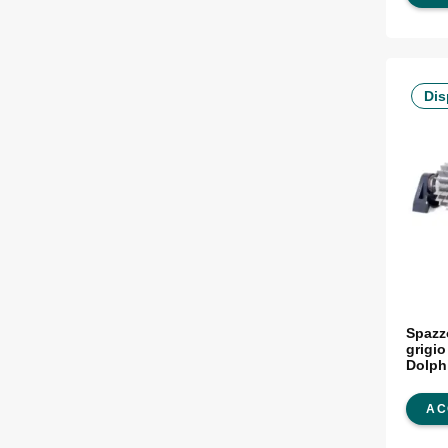
Dis
Spazzo
grigio
Dolph
AC