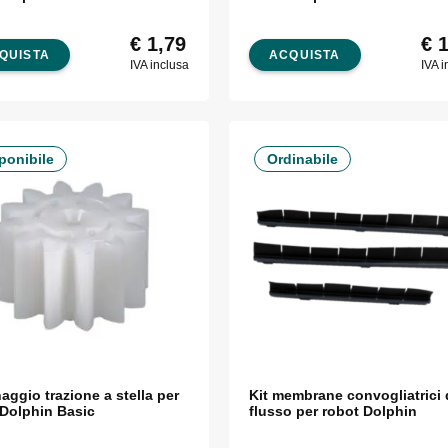
€
1,79
€
1
QUISTA
ACQUISTA
IVA inclusa
IVA i
ponibile
Ordinabile
aggio trazione a stella per
Kit membrane convogliatrici 
 Dolphin Basic
flusso per robot Dolphin