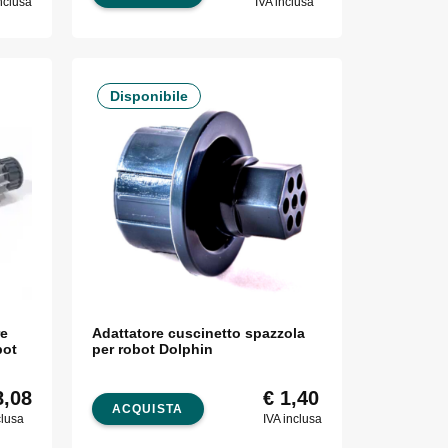
nclusa
IVA inclusa
Disponibile
re
Adattatore cuscinetto spazzola
bot
per robot Dolphin
,08
€
1,40
ACQUISTA
clusa
IVA inclusa