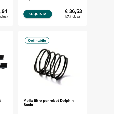
,94
€
36,53
ACQUISTA
nclusa
IVA inclusa
Ordinabile
di
Molla filtro per robot Dolphin
Basic