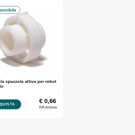
ponibile
a spazzola attiva per robot
in
€
0,66
QUISTA
IVA inclusa