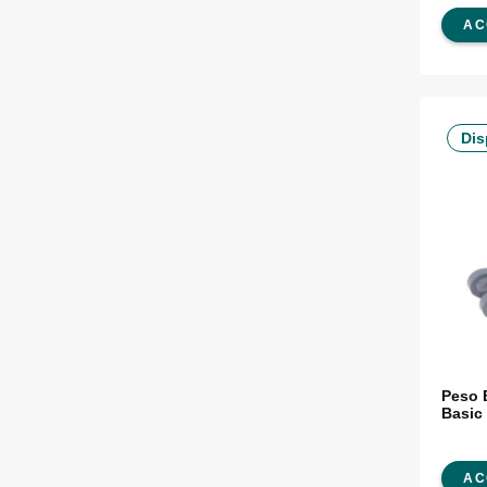
AC
Dis
Peso 
Basic
AC