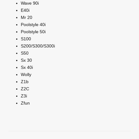
Wave 90i
E40i
Mr 20
Poolstyle 40i
Poolstyle 50i
S100
S200/S300/S300i
S50
Sx 30
Sx 40i
Wolly
Z1b
Z2C
Z3i
Zfun