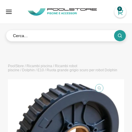
0
PoolStore
/
Ricambi piscina
/
Ricambi robot
piscine
/
Dolphin
/
E10
/ Ruota grande grigio scuro per robot Dolphin