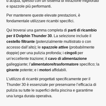
d’acqua, spesso con un sistema di filtrazione migliorato
e spazzole più performanti.
Per mantenere queste elevate prestazioni, è
fondamentale utilizzare ricambi specifici.
Qui troverai una gamma completa di
parti di ricambio
per il Dolphin Thunder 30
. La selezione include il
cestello filtrante
(potenzialmente multistrato o con
accesso dall’alto); le
spazzole attive
(probabilmente
doppie) per una pulizia profonda; i
cingoli
per
un’eccellente trazione; il
cavo di alimentazione
galleggiante; l’
alimentatore/trasformatore
specifico; la
girante
potente; e i
motori
affidabili.
L’utilizzo di ricambi progettati specificamente per il
Thunder 30 è essenziale per preservarne l’efficacia di
pulizia su tutte le superfici della piscina e garantirne
una lunga durata operativa.