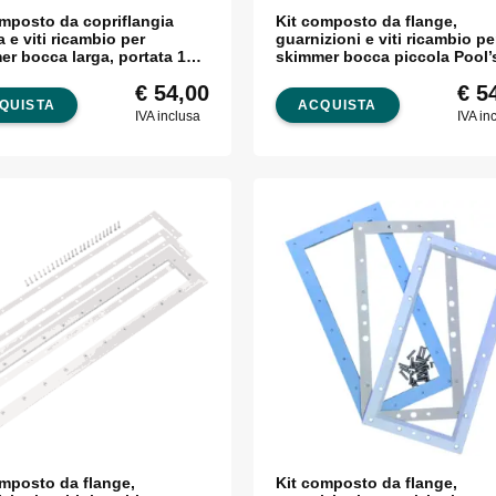
omposto da copriflangia
Kit composto da flange,
a e viti ricambio per
guarnizioni e viti ricambio pe
er bocca larga, portata 17,5
skimmer bocca piccola Poo
Astralpool
€
54,00
€
54
QUISTA
ACQUISTA
IVA inclusa
IVA in
omposto da flange,
Kit composto da flange,