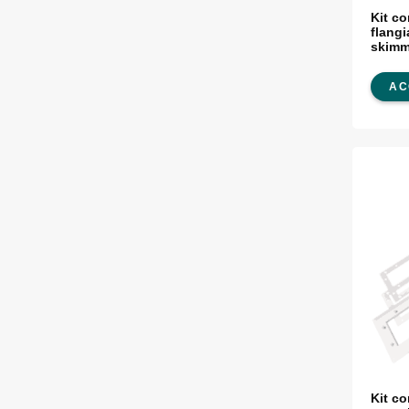
Kit c
flangi
skimm
litri 
AC
Kit c