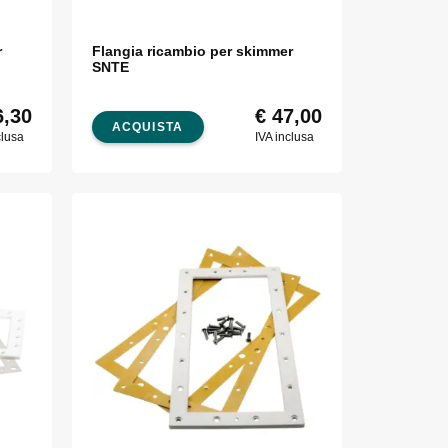
r
Flangia ricambio per skimmer
SNTE
,30
€
47,00
ACQUISTA
clusa
IVA inclusa