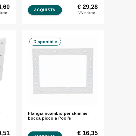
,60
€
29,28
ACQUISTA
clusa
IVA inclusa
Disponibile
r
Flangia ricambio per skimmer
bocca piccola Pool’s
,51
€
16,35