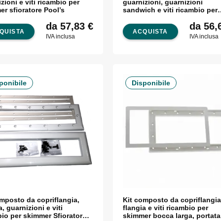
zioni e viti ricambio per
guarnizioni, guarnizioni
skimmer sfioratore Pool’s
sandwich e viti ricambio per
skimmer bocca larga Pool’s
da 57,83
€
da 56,
QUISTA
ACQUISTA
IVA inclusa
IVA inclusa
ponibile
Disponibile
omposto da copriflangia,
Kit composto da copriflangia
a, guarnizioni e viti
flangia e viti ricambio per
bio per skimmer Sfioratore
skimmer bocca larga, portata