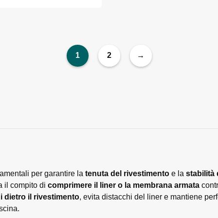
1
2
→
amentali per garantire la
tenuta del rivestimento
e la
stabilità
a il compito di
comprimere il liner o la membrana armata
contr
ni dietro il rivestimento
, evita distacchi del liner e mantiene pe
scina.