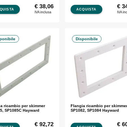
o Aqua
17,5 litri Astralpool
€
38,06
€
34
QUISTA
ACQUISTA
IVA inclusa
IVA in
ponibile
Disponibile
ia ricambio per skimmer
Flangia ricambio per skimme
5, SP1085C Hayward
SP1082, SP1084 Hayward
€
92,72
€
60