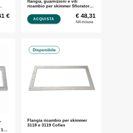
flangia, guarnizioni e viti
ricambio per skimmer Sfioratore
ad Angolo Aqua
61
€
€
48,31
ACQUISTA
IVA inclusa
Disponibile
,
Flangia ricambio per skimmer
3118 e 3119 Cofies
 15 e