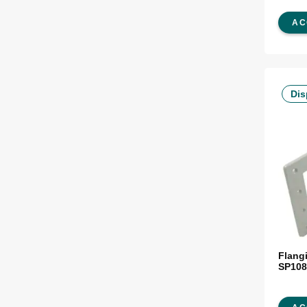
Dritt
AC
Dis
Flang
SP108