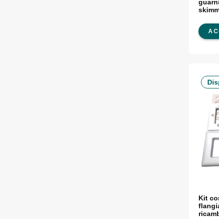
guarni
AC
Dis
Kit c
flangi
ricam