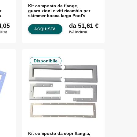
Kit composto da flange,
r
guarnizioni e viti ricambio per
l’s
skimmer bocca larga Pool’s
,05
da 51,61
€
ACQUISTA
clusa
IVA inclusa
Disponibile
Kit composto da copriflangia,