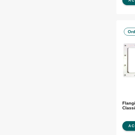
AC
Ord
Flang
Class
AC