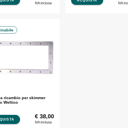
QUISTA
ACQUISTA
IVA inclusa
IVA in
inabile
ia ricambio per skimmer
ic Weltico
€
38,00
QUISTA
IVA inclusa