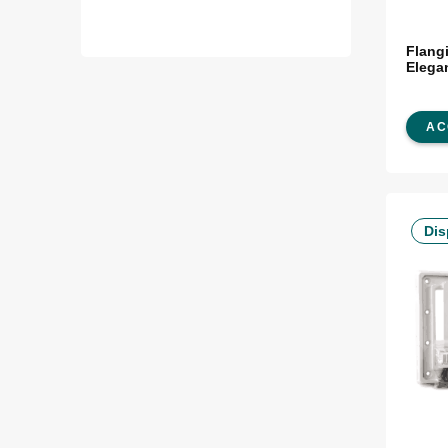
Flang
Elega
AC
Dis