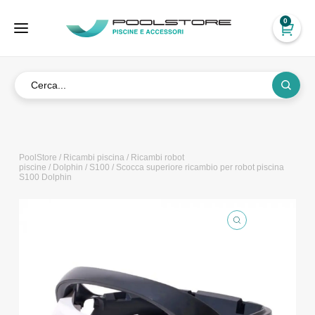
0
PoolStore
/
Ricambi piscina
/
Ricambi robot
piscine
/
Dolphin
/
S100
/ Scocca superiore ricambio per robot piscina
S100 Dolphin