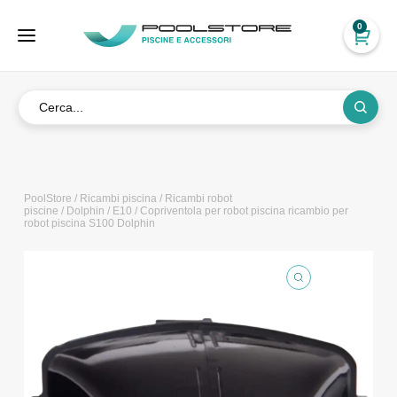
0
PoolStore
/
Ricambi piscina
/
Ricambi robot
piscine
/
Dolphin
/
E10
/ Copriventola per robot piscina ricambio per
robot piscina S100 Dolphin