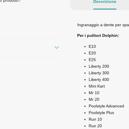
o prodotto?
Descrizione
Ingranaggio a dente per spaz
Per i pulitori Dolphin:
E10
E20
E25
Liberty 200
Liberty 300
Liberty 400
Mini Kart
Mr 10
Mr 20
Poolstyle Advanced
Poolstyle Plus
Run 10
Run 20