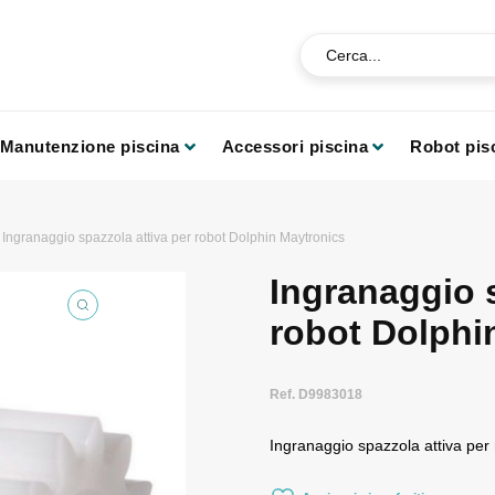
Manutenzione piscina
Accessori piscina
Robot pis
 Ingranaggio spazzola attiva per robot Dolphin Maytronics
Ingranaggio s
robot Dolphi
Ref. D9983018
Ingranaggio spazzola attiva per