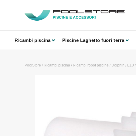
Ricambi piscina
Piscine Laghetto fuori terra
PoolStore
/
Ricambi piscina
/
Ricambi robot piscine
/
Dolphin
/
E10
/