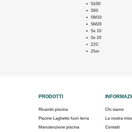
S100
S50
SM10
SM20
Sx 10
Sx 20
Z2C
Zfun
PRODOTTI
INFORMAZI
Ricambi piscina
Chi siamo
Piscine Laghetto fuori terra
La nostra mis
Manutenzione piscina
Contatti