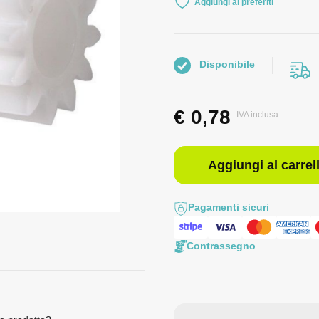
Aggiungi ai preferiti
Disponibile
€
0,78
IVA inclusa
Aggiungi al carrel
Pagamenti sicuri
Contrassegno