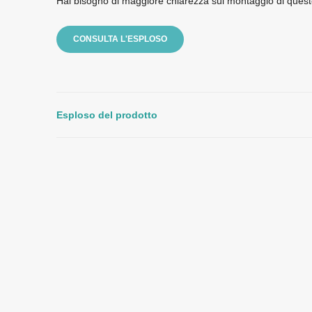
Hai bisogno di maggiore chiarezza sul montaggio di quest
CONSULTA L'ESPLOSO
Esploso del prodotto